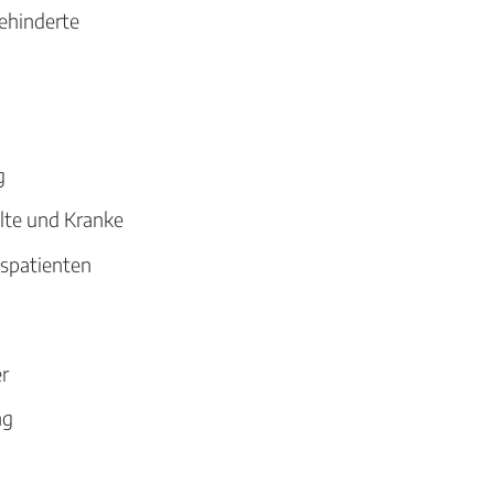
ehinderte
g
Alte und Kranke
bspatienten
er
ng