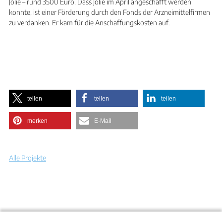
Jolie – rund 3500 Euro. Dass Jolie im April angeschafft werden
konnte, ist einer Förderung durch den Fonds der Arzneimittelfirmen
zu verdanken. Er kam für die Anschaffungskosten auf.
teilen
teilen
teilen
merken
E-Mail
Alle Projekte